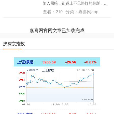
陷入黑暗，街道上不见路灯的踪影，唯
有居民楼阳台上排列整齐的光伏板，在
查看：
210
分类：
嘉喜网app
皎洁的月光下静静吸收能量....
嘉喜网官网文章已加载完成
沪深京指数
上证综指
3966.59
+26.56
+0.67%