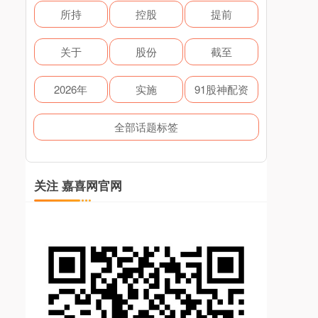
所持
控股
提前
关于
股份
截至
2026年
实施
91股神配资
全部话题标签
关注 嘉喜网官网