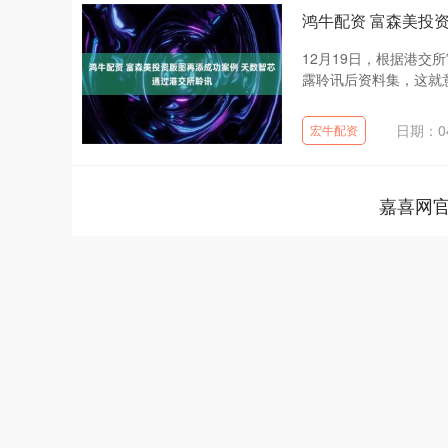
鸿牛配资 富森美投
12月19日，根据港交
露聆讯后资料集，这就意
日期：04
宏牛配资
嘉喜网