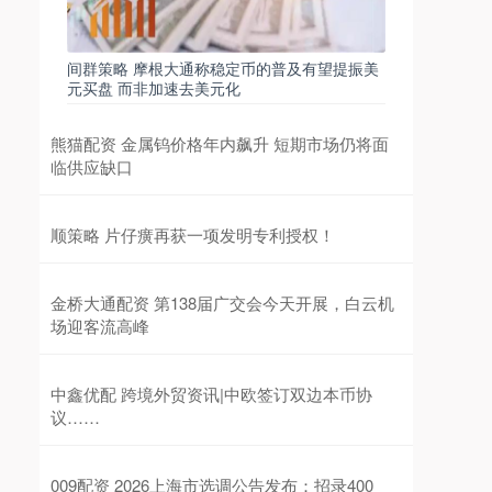
间群策略 摩根大通称稳定币的普及有望提振美
元买盘 而非加速去美元化
熊猫配资 金属钨价格年内飙升 短期市场仍将面
临供应缺口
顺策略 片仔癀再获一项发明专利授权！
金桥大通配资 第138届广交会今天开展，白云机
场迎客流高峰
中鑫优配 跨境外贸资讯|中欧签订双边本币协
议……
009配资 2026上海市选调公告发布：招录400