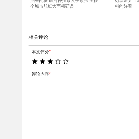
涵星配资 政府停摆致人手紧张 美多
稳拿证券 H
个城市航班大面积延误
料的好看
相关评论
本文评分
*
评论内容
*