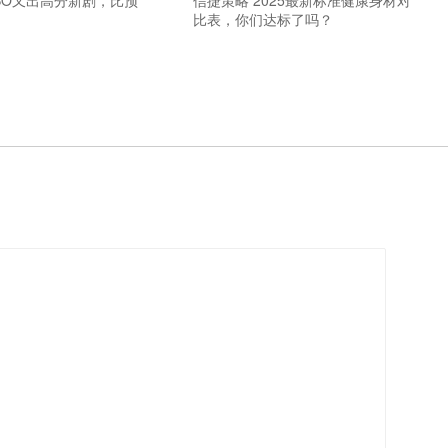
BO又出高分新剧，比预
信捷策略 2025最新标准健康身材对
比表，你们达标了吗？