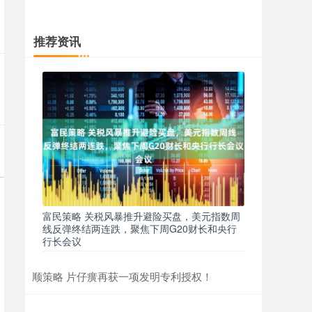
推荐资讯
富民策略 关税风暴推升避险买盘，美元指数周
线反弹终结两连跌，聚焦下周G20财长和央行
行长会议
顺策略 片仔癀再获一项发明专利授权！