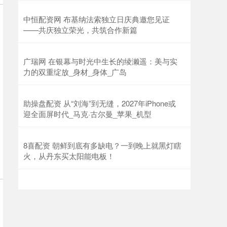
中恒配资网 布基纳法索独立日庆典邀您见证
——共庆独立荣光，共筑合作新篇
广瑞网 在银幕与时光中生长的绫濑遥：美与实
力的双重绽放_身材_身体_广岛
助操盘配资 从“刘海”到无缝，2027年iPhone或
迎全面屏时代_马克·古尔曼_苹果_机型
8喜配资 朝鲜到底有多缺电？一到晚上就黑灯瞎
火，从丹东买太阳能电板！