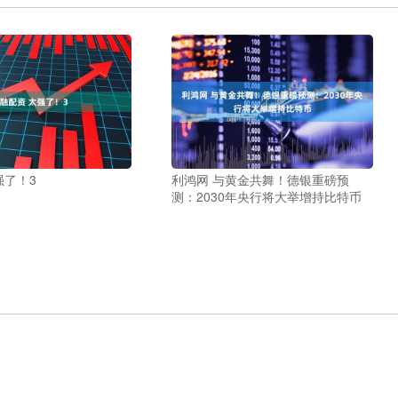
强了！3
利鸿网 与黄金共舞！德银重磅预
测：2030年央行将大举增持比特币