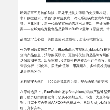
断奶后至五月龄的幼猫，正处于抵抗力薄弱的免疫重构期，
书》数据显示，幼猫1岁时皮肤病、消化系统疾病发病率均近
键。与此同时，新一代幼猫家长的需求已从养活、养好向养
案——全球知名宠物食品品牌BlueBuffalo蓝挚（原蓝馔）
品质筑牢安心线，美国原装+6道质检，全流程把控安全
作为美国原装进口产品，BlueBuffalo蓝挚Babybl
查询产品信息，消除购买顾虑。更值得关注的是品牌专属的
到保质期测试、出场审核，6道质检程序覆盖生产全流程。
营养分析、消化率、尿液pH值等，用高频次、多维度检测
展开剩余54%
原料坚守天然性，100%去骨真肉为基，契合幼猫消化需求
在原料选择上，BlueBuffalo蓝挚Babyblue幼猫粮
白，助力肌肉骨骼发育；坚决不添加玉米、小麦、大豆等谷
剂，且完全符合美国AAFCO天然粮标准。从源头减少幼
给，真材实料。