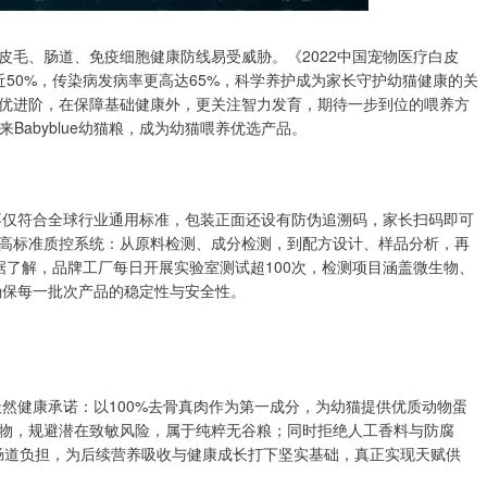
皮毛、肠道、免疫细胞健康防线易受威胁。《2022中国宠物医疗白皮
50%，传染病发病率更高达65%，科学养护成为家长守护幼猫健康的关
优进阶，在保障基础健康外，更关注智力发育，期待一步到位的喂养方
带来Babyblue幼猫粮，成为幼猫喂养优选产品。
ue幼猫粮不仅符合全球行业通用标准，包装正面还设有防伪追溯码，家长扫码即可
高标准质控系统：从原料检测、成分检测，到配方设计、样品分析，再
据了解，品牌工厂每日开展实验室测试超100次，检测项目涵盖微生物、
确保每一批次产品的稳定性与安全性。
严格遵循天然健康承诺：以100%去骨真肉作为第一成分，为幼猫提供优质动物蛋
物，规避潜在致敏风险，属于纯粹无谷粮；同时拒绝人工香料与防腐
猫肠道负担，为后续营养吸收与健康成长打下坚实基础，真正实现天赋供