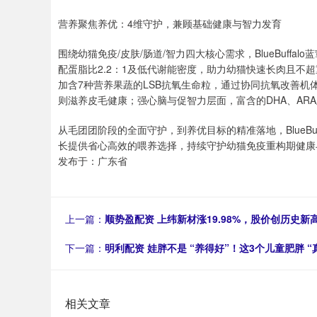
营养聚焦养优：4维守护，兼顾基础健康与智力发育
围绕幼猫免疫/皮肤/肠道/智力四大核心需求，BlueBuffal
配蛋脂比2.2：1及低代谢能密度，助力幼猫快速长肉且不
加含7种营养果蔬的LSB抗氧生命粒，通过协同抗氧改善机体
则滋养皮毛健康；强心脑与促智力层面，富含的DHA、AR
从毛团团阶段的全面守护，到养优目标的精准落地，BlueBuf
长提供省心高效的喂养选择，持续守护幼猫免疫重构期健康
发布于：广东省
上一篇：
顺势盈配资 上纬新材涨19.98%，股价创历史新
下一篇：
明利配资 娃胖不是 “养得好”！这3个儿童肥胖 
相关文章