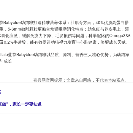
o蓝挚Babyblue幼猫粮打造精准营养体系：壮肌骨方面，40%优质高蛋白搭
超重，5-6mm微雕颗粒更贴合幼猫咀嚼消化特点；助免疫与养皮毛上，添
氧化应激，缓解免疫力下降、毛发损伤等问题，科学配比的Omega3&6
A及0.2%牛磺酸，能有效促进幼猫视力发育与心脏健康，唤醒成长天赋。
falo蓝挚Babyblue幼猫粮以品质、原料、营养三大核心优势，为幼猫家
与成长！
嘉喜网官网提示：文章来自网络，不代表本站观点。
高
“真凶”，家长一定要知道