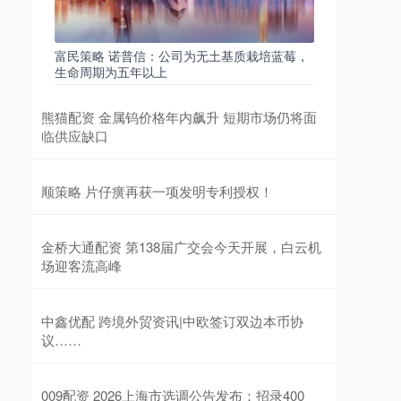
富民策略 诺普信：公司为无土基质栽培蓝莓，
生命周期为五年以上
熊猫配资 金属钨价格年内飙升 短期市场仍将面
临供应缺口
顺策略 片仔癀再获一项发明专利授权！
金桥大通配资 第138届广交会今天开展，白云机
场迎客流高峰
中鑫优配 跨境外贸资讯|中欧签订双边本币协
议……
009配资 2026上海市选调公告发布：招录400