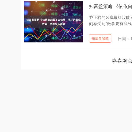
知富盈策略 《依依
乔正君的装疯最终没能
刻感受到“做事要有底线
日期：1
知富盈策略
嘉喜网