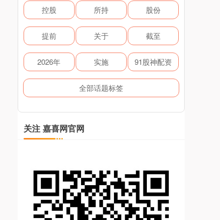
控股
所持
股份
提前
关于
截至
2026年
实施
91股神配资
全部话题标签
关注 嘉喜网官网