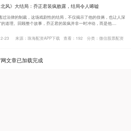
向北风》大结局：乔正君装疯败露，结局令人唏嘘
逃过法律的制裁，这场戏剧性的结局，不仅揭示了他的伎俩，也让人深
”的道理。回顾整个故事，乔正君的装疯并非一时冲动，而是他....
2-23
来源：珠海配资APP下载
查看：
192
分类：
微信股票配资
官网文章已加载完成